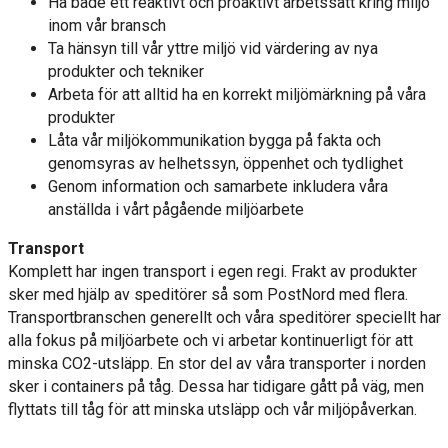
Ha både ett reaktivt och proaktivt arbetssätt kring miljö
inom vår bransch
Ta hänsyn till vår yttre miljö vid värdering av nya
produkter och tekniker
Arbeta för att alltid ha en korrekt miljömärkning på våra
produkter
Låta vår miljökommunikation bygga på fakta och
genomsyras av helhetssyn, öppenhet och tydlighet
Genom information och samarbete inkludera våra
anställda i vårt pågående miljöarbete
Transport
Komplett har ingen transport i egen regi. Frakt av produkter
sker med hjälp av speditörer så som PostNord med flera.
Transportbranschen generellt och våra speditörer speciellt har
alla fokus på miljöarbete och vi arbetar kontinuerligt för att
minska CO2-utsläpp. En stor del av våra transporter i norden
sker i containers på tåg. Dessa har tidigare gått på väg, men
flyttats till tåg för att minska utsläpp och vår miljöpåverkan.