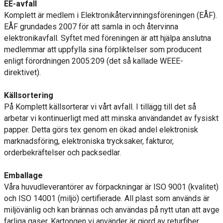
EE-avfall
Komplett är medlem i Elektronikåtervinningsföreningen (EÅF).
EÅF grundades 2007 för att samla in och återvinna
elektronikavfall. Syftet med föreningen är att hjälpa anslutna
medlemmar att uppfylla sina förpliktelser som producent
enligt förordningen 2005:209 (det så kallade WEEE-
direktivet).
Källsortering
På Komplett källsorterar vi vårt avfall. I tillägg till det så
arbetar vi kontinuerligt med att minska användandet av fysiskt
papper. Detta görs tex genom en ökad andel elektronisk
marknadsföring, elektroniska trycksaker, fakturor,
orderbekräftelser och packsedlar.
Emballage
Våra huvudleverantörer av förpackningar är ISO 9001 (kvalitet)
och ISO 14001 (miljö) certifierade. All plast som används är
miljövänlig och kan brännas och användas på nytt utan att avge
farliga gaser. Kartongen vi använder är gjord av returfiber