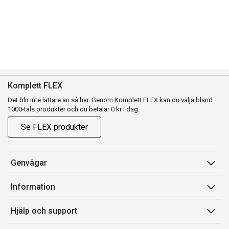
Komplett FLEX
Det blir inte lättare än så här. Genom Komplett FLEX kan du välja bland
1000-tals produkter och du betalar 0 kr i dag.
Se FLEX produkter
Genvägar
Konto
Information
Orderhistorik
Försäljningsvillkor
Hjälp och support
Presentkort
Medlemsvillkor for Komplett Club