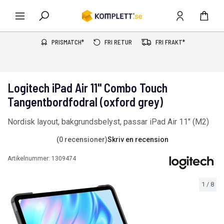
PRISMATCH*
FRI RETUR
FRI FRAKT*
Logitech iPad Air 11" Combo Touch
Tangentbordfodral (oxford grey)
Nordisk layout, bakgrundsbelyst, passar iPad Air 11" (M2)
(0 recensioner)
Skriv en recension
Artikelnummer:
1309474
1
/
8