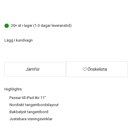
20+ st i lager (1-3 dagar leveranstid)
Lägg i kundvagn
Jämför
Önskelista
Highlights
Passar till iPad Air 11"
Nordiskt tangentbordslayout
Bakbelyst tangentbord
Justebara visningsvinklar