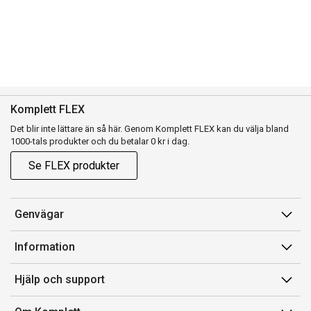
Komplett FLEX
Det blir inte lättare än så här. Genom Komplett FLEX kan du välja bland
1000-tals produkter och du betalar 0 kr i dag.
Se FLEX produkter
Genvägar
Konto
Information
Orderhistorik
Försäljningsvillkor
Hjälp och support
Presentkort
Medlemsvillkor for Komplett Club
Kontakta oss
Komplett Club