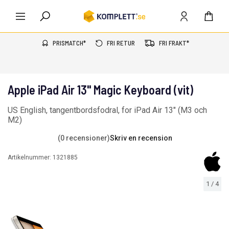
PRISMATCH*
FRI RETUR
FRI FRAKT*
Apple iPad Air 13" Magic Keyboard (vit)
US English, tangentbordsfodral, for iPad Air 13" (M3 och
M2)
(0 recensioner)
Skriv en recension
Artikelnummer:
1321885
1
/
4