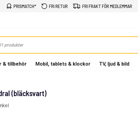
PRISMATCH*
FRI RETUR
FRI FRAKT FÖR MEDLEMMAR
 & tillbehör
Mobil, tablets & klockor
TV, ljud & bild
ral (bläcksvart)
inkel