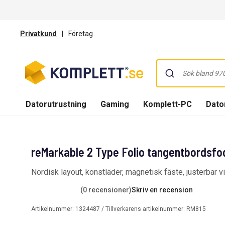
Privatkund
|
Företag
Datorutrustning
Gaming
Komplett-PC
Dator
reMarkable 2 Type Folio tangentbordsfod
Nordisk layout, konstläder, magnetisk fäste, justerbar v
(0 recensioner)
Skriv en recension
Artikelnummer:
1324487
/ Tillverkarens artikelnummer:
RM815