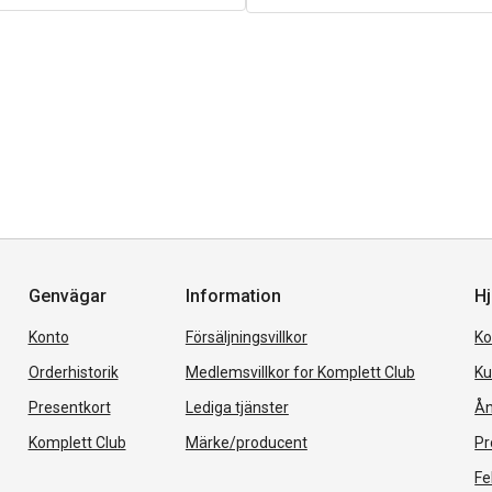
Genvägar
Information
Hj
Konto
Försäljningsvillkor
Ko
Orderhistorik
Medlemsvillkor for Komplett Club
Ku
Presentkort
Lediga tjänster
Ån
Komplett Club
Märke/producent
Pr
Fe