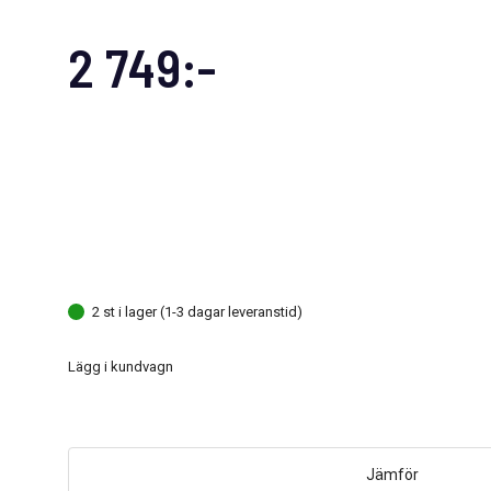
2 749:-
2 st i lager (1-3 dagar leveranstid)
Lägg i kundvagn
Jämför