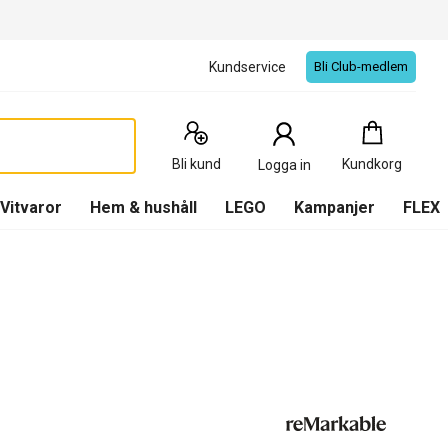
Kundservice
Bli Club-medlem
Kundkorg
:
0
Produkter
Bli kund
Kundkorg
Logga in
(
Kundkorg
)
Vitvaror
Hem & hushåll
LEGO
Kampanjer
FLEX