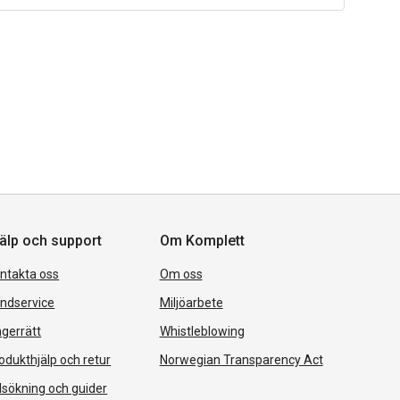
älp och support
Om Komplett
ntakta oss
Om oss
ndservice
Miljöarbete
gerrätt
Whistleblowing
odukthjälp och retur
Norwegian Transparency Act
lsökning och guider