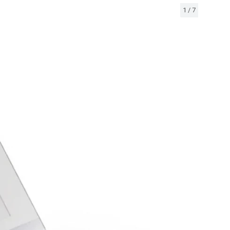
1
/
7