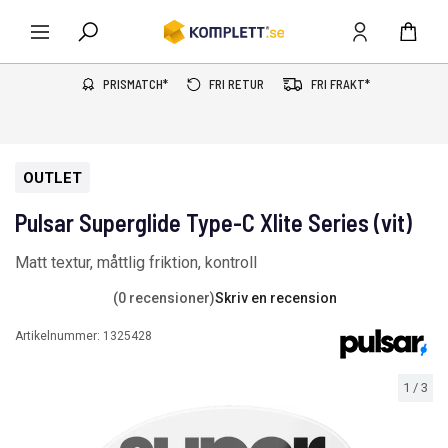
PRISMATCH*
FRI RETUR
FRI FRAKT*
OUTLET
Pulsar Superglide Type-C Xlite Series (vit)
Matt textur, måttlig friktion, kontroll
(0 recensioner)
Skriv en recension
Artikelnummer:
1325428
1
/
3