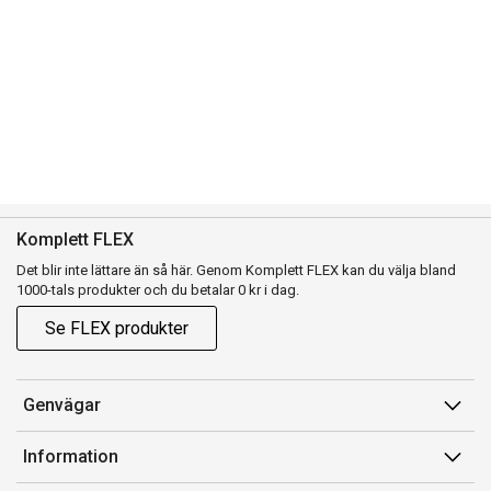
Komplett FLEX
Det blir inte lättare än så här. Genom Komplett FLEX kan du välja bland
1000-tals produkter och du betalar 0 kr i dag.
Se FLEX produkter
Genvägar
Konto
Information
Orderhistorik