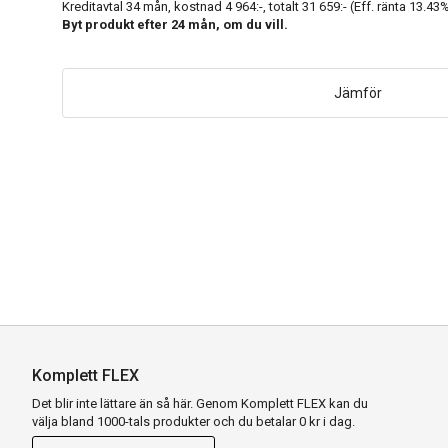
Kreditavtal
34
mån, kostnad
4 964:-
, totalt
31 659:-
(Eff. ränta
13.43
%
Byt produkt efter
24
mån, om du vill.
Jämför
Komplett FLEX
Det blir inte lättare än så här. Genom Komplett FLEX kan du
välja bland 1000-tals produkter och du betalar 0 kr i dag.