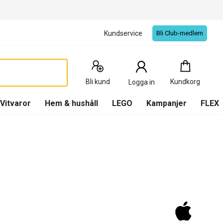
Kundservice
Bli Club-medlem
Kundkorg
:
0
Produkter
Bli kund
Kundkorg
Logga in
(
Kundkorg
)
Vitvaror
Hem & hushåll
LEGO
Kampanjer
FLEX