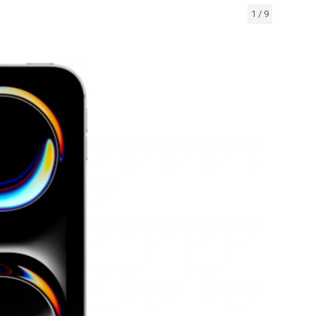
1
/
9