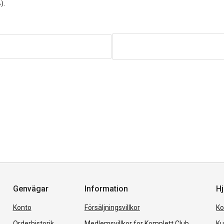
).
Genvägar
Information
Hj
Konto
Försäljningsvillkor
Ko
Orderhistorik
Medlemsvillkor for Komplett Club
Ku