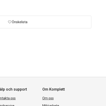
Önskelista
älp och support
Om Komplett
ntakta oss
Om oss
ndservice
Miljöarbete