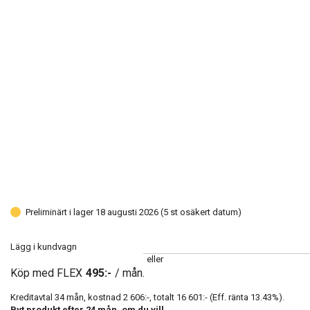
Preliminärt i lager 18 augusti 2026 (5 st osäkert datum)
Lägg i kundvagn
eller
Köp med FLEX
495:-
/ mån.
Kreditavtal
34
mån, kostnad
2 606:-
, totalt
16 601:-
(Eff. ränta
13.43
%).
Byt produkt efter
24
mån, om du vill.