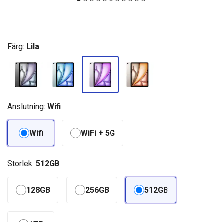
Färg:
Lila
Anslutning:
Wifi
Wifi
WiFi + 5G
Storlek:
512GB
128GB
256GB
512GB