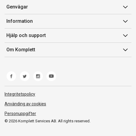
Genvägar
Konto
Information
Orderhistorik
Försäljningsvillkor
Hjälp och support
Presentkort
Medlemsvillkor for Komplett Club
Kontakta oss
Komplett Club
Om Komplett
Lediga tjänster
Kundservice
Om oss
Märke/producent
Ångerrätt
Miljöarbete
Produkthjälp och retur
Whistleblowing
Felsökning och guider
Norwegian Transparency Act
Integritetspolicy
Frakt och leverans
Använding av cookies
Personuppgifter
© 2026 Komplett Services AB. All rights reserved.