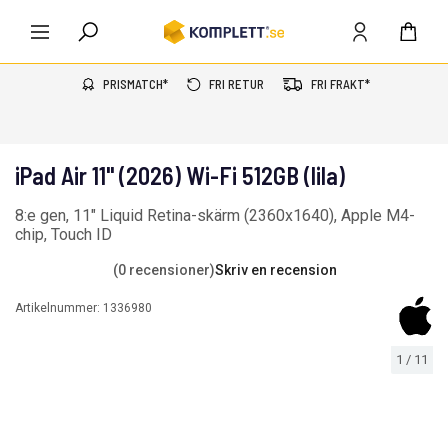
PRISMATCH*
FRI RETUR
FRI FRAKT*
iPad Air 11" (2026) Wi-Fi 512GB (lila)
8:e gen, 11" Liquid Retina-skärm (2360x1640), Apple M4-
chip, Touch ID
(0 recensioner)
Skriv en recension
Artikelnummer:
1336980
1
/
11