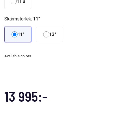
1TB
Skärmstorlek:
11"
11"
13"
Available colors
13 995:-