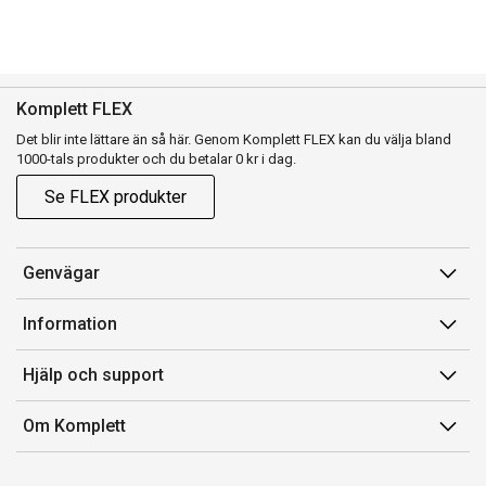
Komplett FLEX
Det blir inte lättare än så här. Genom Komplett FLEX kan du välja bland
1000-tals produkter och du betalar 0 kr i dag.
Se FLEX produkter
Genvägar
Konto
Information
Orderhistorik
Försäljningsvillkor
Hjälp och support
Presentkort
Medlemsvillkor for Komplett Club
Kontakta oss
Komplett Club
Om Komplett
Lediga tjänster
Kundservice
Om oss
Märke/producent