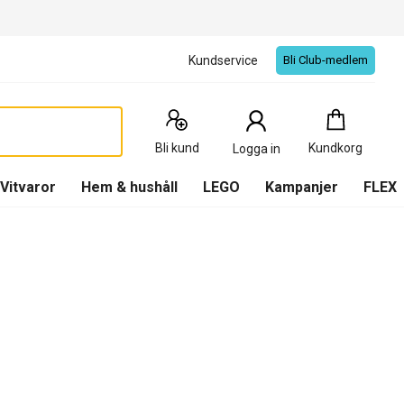
Kundservice
Bli Club-medlem
Kundkorg
:
0
Produkter
Bli kund
Kundkorg
Logga in
(
Kundkorg
)
Vitvaror
Hem & hushåll
LEGO
Kampanjer
FLEX