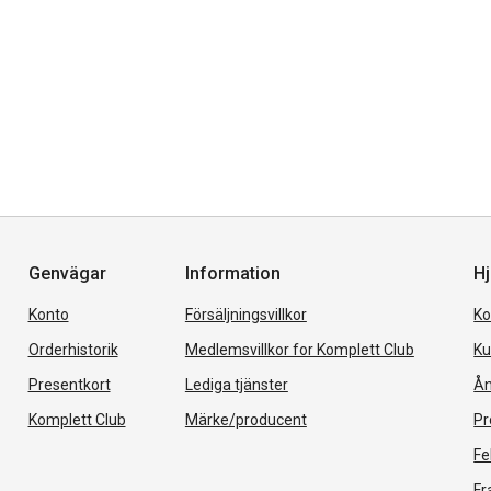
Genvägar
Information
Hj
Konto
Försäljningsvillkor
Ko
Orderhistorik
Medlemsvillkor for Komplett Club
Ku
Presentkort
Lediga tjänster
Ån
Komplett Club
Märke/producent
Pr
Fe
Fr