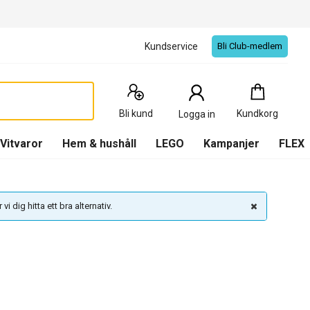
Kundservice
Bli Club-medlem
Kundkorg
:
0
Produkter
Bli kund
Kundkorg
Logga in
(
Kundkorg
)
Vitvaror
Hem & hushåll
LEGO
Kampanjer
FLEX
vi dig hitta ett bra alternativ.