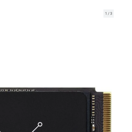
1
/
3