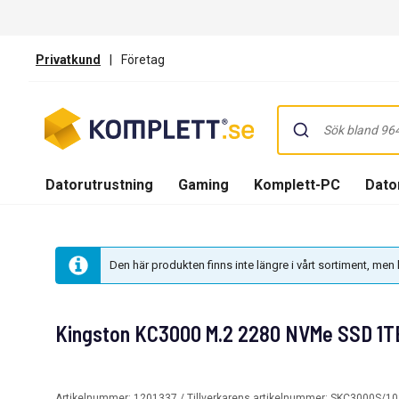
Privatkund
|
Företag
Datorutrustning
Gaming
Komplett-PC
Dator
Den här produkten finns inte längre i vårt sortiment, me
Kingston KC3000 M.2 2280 NVMe SSD 1T
Artikelnummer:
1201337
/ Tillverkarens artikelnummer:
SKC3000S/10