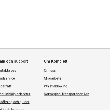
älp och support
Om Komplett
ntakta oss
Om oss
ndservice
Miljöarbete
gerrätt
Whistleblowing
odukthjälp och retur
Norwegian Transparency Act
lsökning och guider
akt och leverans