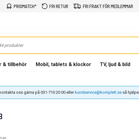
PRISMATCH*
FRI RETUR
FRI FRAKT FÖR MEDLEMMAR
 & tillbehör
Mobil, tablets & klockor
TV, ljud & bild
n kontakta oss gärna på 031-710 20 00 eller
kundservice@komplett.se
så hjälper 
B
24G