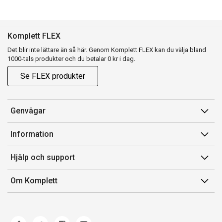
Komplett FLEX
Det blir inte lättare än så här. Genom Komplett FLEX kan du välja bland
1000-tals produkter och du betalar 0 kr i dag.
Se FLEX produkter
Genvägar
Konto
Information
Orderhistorik
Försäljningsvillkor
Hjälp och support
Presentkort
Medlemsvillkor for Komplett Club
Kontakta oss
Komplett Club
Om Komplett
Lediga tjänster
Kundservice
Om oss
Märke/producent
Ångerrätt
Miljöarbete