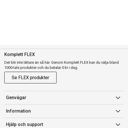
Komplett FLEX
Det blir inte lättare än så här. Genom Komplett FLEX kan du välja bland
1000-tals produkter och du betalar 0 kr i dag.
Se FLEX produkter
Genvägar
Konto
Information
Orderhistorik
Försäljningsvillkor
Hjälp och support
Presentkort