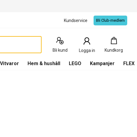
Kundservice
Bli Club-medlem
Kundkorg
:
0
Produkter
Bli kund
Kundkorg
Logga in
(
Kundkorg
)
Vitvaror
Hem & hushåll
LEGO
Kampanjer
FLEX