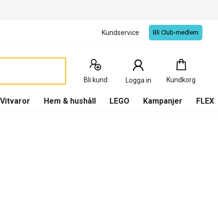
Kundservice
Bli Club-medlem
Kundkorg
:
0
Produkter
Bli kund
Kundkorg
Logga in
(
Kundkorg
)
Vitvaror
Hem & hushåll
LEGO
Kampanjer
FLEX