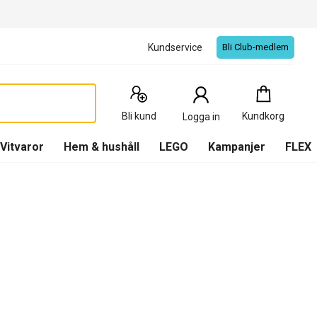
Kundservice
Bli Club-medlem
Kundkorg
:
0
Produkter
Bli kund
Kundkorg
Logga in
(
Kundkorg
)
Vitvaror
Hem & hushåll
LEGO
Kampanjer
FLEX