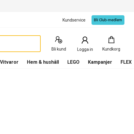
Kundservice
Bli Club-medlem
Kundkorg
:
0
Produkter
Bli kund
Kundkorg
Logga in
(
Kundkorg
)
Vitvaror
Hem & hushåll
LEGO
Kampanjer
FLEX