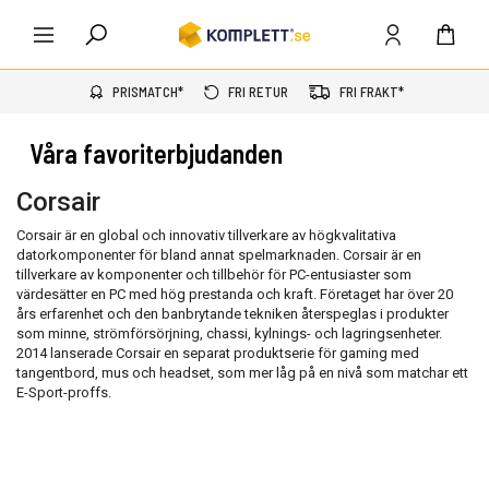
PRISMATCH*
FRI RETUR
FRI FRAKT*
Våra favoriterbjudanden
Corsair
Corsair är en global och innovativ tillverkare av högkvalitativa
datorkomponenter för bland annat spelmarknaden. Corsair är en
tillverkare av komponenter och tillbehör för PC-entusiaster som
värdesätter en PC med hög prestanda och kraft. Företaget har över 20
års erfarenhet och den banbrytande tekniken återspeglas i produkter
som minne, strömförsörjning, chassi, kylnings- och lagringsenheter.
2014 lanserade Corsair en separat produktserie för gaming med
tangentbord, mus och headset, som mer låg på en nivå som matchar ett
E-Sport-proffs.