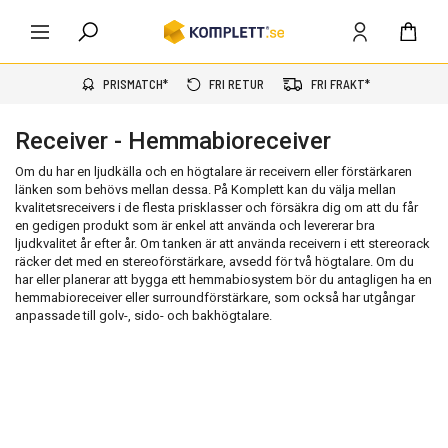
PRISMATCH*
FRI RETUR
FRI FRAKT*
Receiver - Hemmabioreceiver
Om du har en ljudkälla och en högtalare är receivern eller förstärkaren
länken som behövs mellan dessa. På Komplett kan du välja mellan
kvalitetsreceivers i de flesta prisklasser och försäkra dig om att du får
en gedigen produkt som är enkel att använda och levererar bra
ljudkvalitet år efter år. Om tanken är att använda receivern i ett stereorack
räcker det med en stereoförstärkare, avsedd för två högtalare. Om du
har eller planerar att bygga ett hemmabiosystem bör du antagligen ha en
hemmabioreceiver eller surroundförstärkare, som också har utgångar
anpassade till golv-, sido- och bakhögtalare.