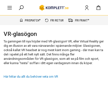
PRISMATCH*
FRI RETUR
FRI FRAKT*
VR-glasögon
Ta gamingen till nya höjder med VR-glasögon! VR, eller Virtual Reality ger
dig en illusion av att vara närvarande i spännande miljöer. Glasögonen,
också kallat VR headset är nog mest känt inom gaming - där man kan ta
del i spelet på ett helt nytt sätt. Det finns många fler
användningsområden för VR-glasögon, som att se på film och sport,
eller kunna "testa" soffan i ditt egen vardagsrum innan du köper.
Här hittar du allt du behöver veta om VR