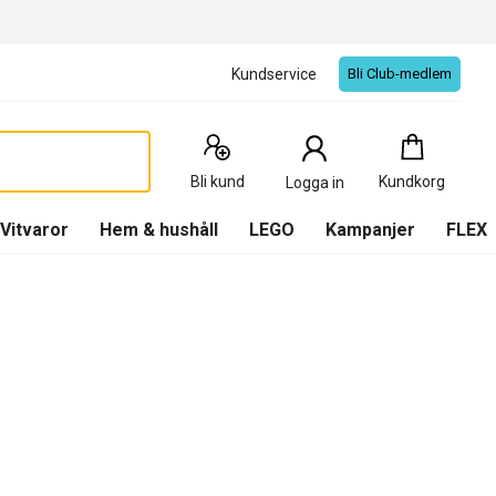
Kundservice
Bli Club-medlem
Kundkorg
:
0
Produkter
Bli kund
Kundkorg
Logga in
(
Kundkorg
)
Vitvaror
Hem & hushåll
LEGO
Kampanjer
FLEX