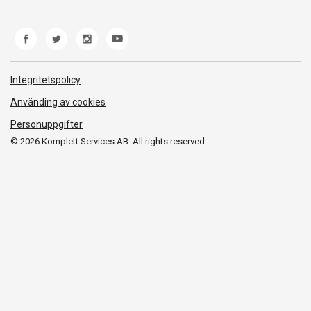
Om oss
Märke/producent
Ångerrätt
Miljöarbete
Produkthjälp och retur
Whistleblowing
Felsökning och guider
Norwegian Transparency Act
Integritetspolicy
Frakt och leverans
Använding av cookies
Personuppgifter
© 2026 Komplett Services AB. All rights reserved.