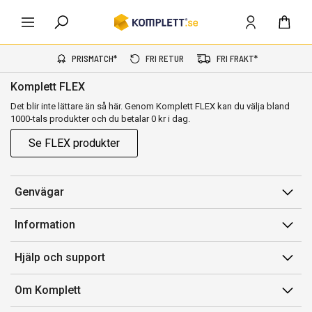
PRISMATCH*
FRI RETUR
FRI FRAKT*
Komplett FLEX
Det blir inte lättare än så här. Genom Komplett FLEX kan du välja bland
1000-tals produkter och du betalar 0 kr i dag.
Se FLEX produkter
Genvägar
Konto
Information
Orderhistorik
Försäljningsvillkor
Hjälp och support
Presentkort
Medlemsvillkor for Komplett Club
Kontakta oss
Komplett Club
Om Komplett
Lediga tjänster
Kundservice