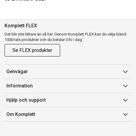
Komplett FLEX
Det blir inte lättare än så här. Genom Komplett FLEX kan du välja bland
1000-tals produkter och du betalar 0 kr i dag.
Se FLEX produkter
Genvägar
Konto
Information
Orderhistorik
Försäljningsvillkor
Hjälp och support
Presentkort
Medlemsvillkor for Komplett Club
Kontakta oss
Komplett Club
Om Komplett
Lediga tjänster
Kundservice
Om oss
Märke/producent
Ångerrätt