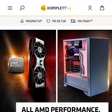
PRISMATCH*
FRI RETUR
FRI FRAKT*