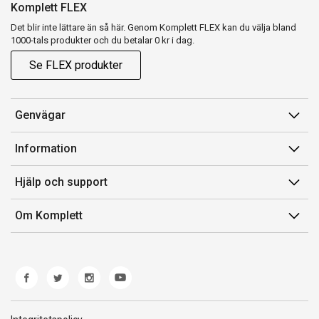
Komplett FLEX
Det blir inte lättare än så här. Genom Komplett FLEX kan du välja bland
1000-tals produkter och du betalar 0 kr i dag.
Se FLEX produkter
Genvägar
Konto
Information
Orderhistorik
Försäljningsvillkor
Hjälp och support
Presentkort
Medlemsvillkor for Komplett Club
Kontakta oss
Komplett Club
Om Komplett
Lediga tjänster
Kundservice
Om oss
Märke/producent
Ångerrätt
Miljöarbete
Produkthjälp och retur
Whistleblowing
Felsökning och guider
Norwegian Transparency Act