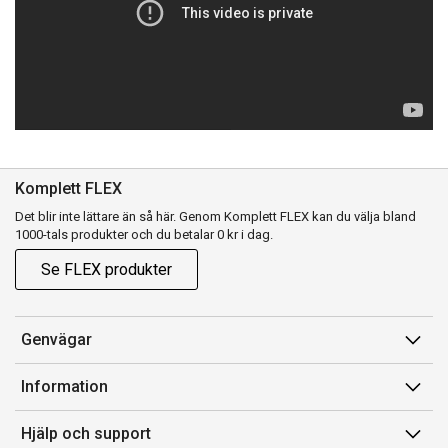
Komplett FLEX
Det blir inte lättare än så här. Genom Komplett FLEX kan du välja bland
1000-tals produkter och du betalar 0 kr i dag.
Se FLEX produkter
Genvägar
Konto
Information
Orderhistorik
Försäljningsvillkor
Hjälp och support
Presentkort