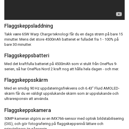
Flaggskeppsladdning
Takk være 65W Warp Charge teknologi får du en dags strøm på bare 15
minutter. Mens det store 4500mAh batteriet er fulladet fra 1 - 100% på
bare 30 minutter.
Flaggskeppsbatteri
Med det kraftfulla batteriet på 4500mAh som vi stulit från OnePlus 9-
serien, så har OnePlus Nord 2 kraft nog att hålla hela dagen - och mer.
Flaggskeppsskärm
Med en smidig 90 Hz uppdateringsfrekvens och 6.43” Fluid AMOLED-
skärm får du en väldigt uppslukande skärm som är uppslukande och
ultraresponsiv att använda.
Flaggskeppskamera
50MP-kameran utgörs av en IMX766-sensor med optisk bildstabilisering
(OIS), och gör fotografering på flaggskeppsnivå lättare och
prisvänligare än någonsin.