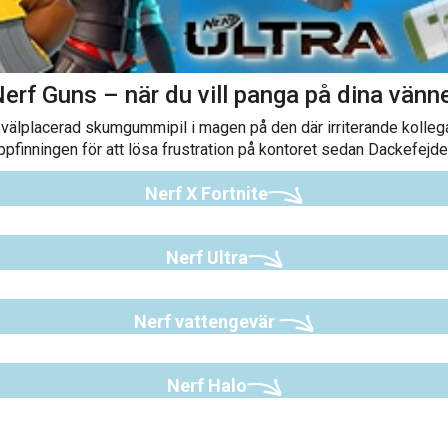
Nerf Guns
–
n
ä
r du vill panga p
å
dina v
ä
nn
 en välplacerad skumgummipil i magen på den där irriterande kolle
ppfinningen för att lösa frustration på kontoret sedan Dackefejde
Nerf X Fortnite
Nerf Ultra
Nerf vattengevär
Nerf Halo