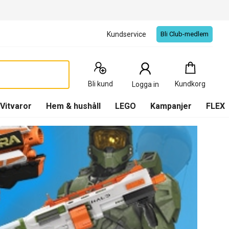
Kundservice
Bli Club-medlem
Kundkorg
:
0
Produkter
Bli kund
Kundkorg
Logga in
(
Kundkorg
)
Vitvaror
Hem & hushåll
LEGO
Kampanjer
FLEX