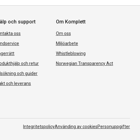
älp och support
Om Komplett
ntakta oss
Om oss
ndservice
Miljöarbete
gerrätt
Whistleblowing
odukthjälp och retur
Norwegian Transparency Act
lsökning och guider
akt och leverans
Integritetspolicy
Använding av cookies
Personuppgifter