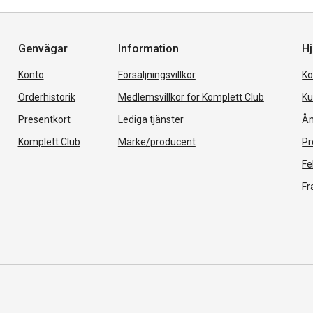
Genvägar
Information
Hj
Konto
Försäljningsvillkor
Ko
Orderhistorik
Medlemsvillkor for Komplett Club
Ku
Presentkort
Lediga tjänster
Ån
Komplett Club
Märke/producent
Pr
Fe
Fr