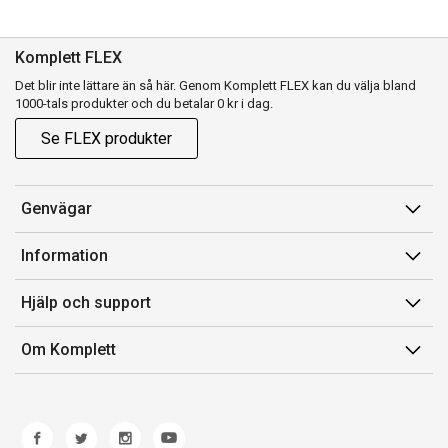
Komplett FLEX
Det blir inte lättare än så här. Genom Komplett FLEX kan du välja bland
1000-tals produkter och du betalar 0 kr i dag.
Se FLEX produkter
Genvägar
Konto
Information
Orderhistorik
Försäljningsvillkor
Hjälp och support
Presentkort
Medlemsvillkor for Komplett Club
Kontakta oss
Komplett Club
Om Komplett
Lediga tjänster
Kundservice
Om oss
Märke/producent
Ångerrätt
Miljöarbete
Produkthjälp och retur