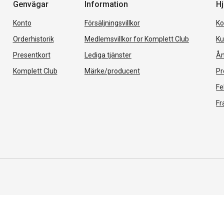
Genvägar
Information
Hj
Konto
Försäljningsvillkor
Ko
Orderhistorik
Medlemsvillkor for Komplett Club
Ku
Presentkort
Lediga tjänster
Ån
Komplett Club
Märke/producent
Pr
Fe
Fr