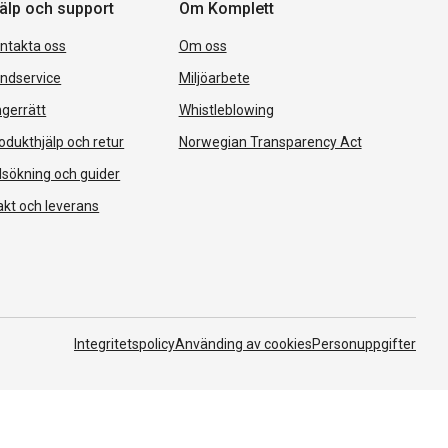
älp och support
Om Komplett
ntakta oss
Om oss
ndservice
Miljöarbete
gerrätt
Whistleblowing
odukthjälp och retur
Norwegian Transparency Act
lsökning och guider
akt och leverans
Integritetspolicy
Använding av cookies
Personuppgifter