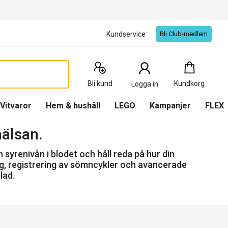
Kundservice
Bli Club-medlem
Kundkorg
:
0
Produkter
Bli kund
Kundkorg
Logga in
(
Kundkorg
)
Vitvaror
Hem & hushåll
LEGO
Kampanjer
FLEX
 hälsan.
syrenivån i blodet och håll reda på hur din
g, registrering av sömncykler och avancerade
lad.