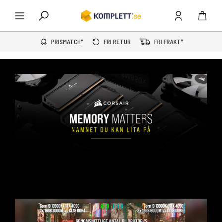
PRISMATCH*
FRI RETUR
FRI FRAKT*