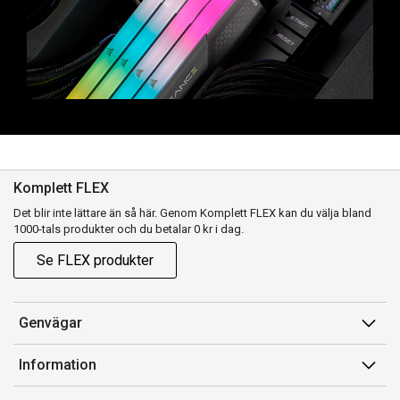
Komplett FLEX
Det blir inte lättare än så här. Genom Komplett FLEX kan du välja bland
1000-tals produkter och du betalar 0 kr i dag.
Se FLEX produkter
Genvägar
Konto
Information
Orderhistorik
Försäljningsvillkor