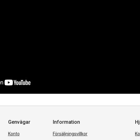
Genvägar
Information
Hj
Konto
Försäljningsvillkor
Ko