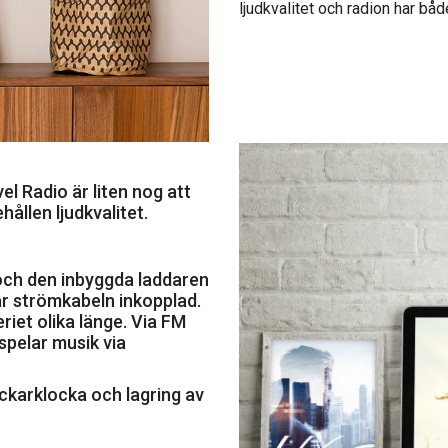
ljudkvalitet och radion har 
vel Radio är liten nog att
ållen ljudkvalitet.
 och den inbyggda laddaren
ar strömkabeln inkopplad.
riet olika länge. Via FM
spelar musik via
ckarklocka och lagring av