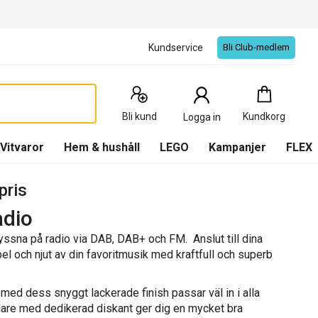
Kundservice
Bli Club-medlem
Kundkorg
:
0
Produkter
Bli kund
Kundkorg
Logga in
(
Kundkorg
)
Vitvaror
Hem & hushåll
LEGO
Kampanjer
FLEX
pris
adio
ssna på radio via DAB, DAB+ och FM. Anslut till dina
bel och njut av din favoritmusik med kraftfull och superb
med dess snyggt lackerade finish passar väl in i alla
talare med dedikerad diskant ger dig en mycket bra