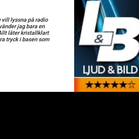
 vill lyssna på radio
vänder jag bara en
t låter kristallklart
bra tryck i basen som