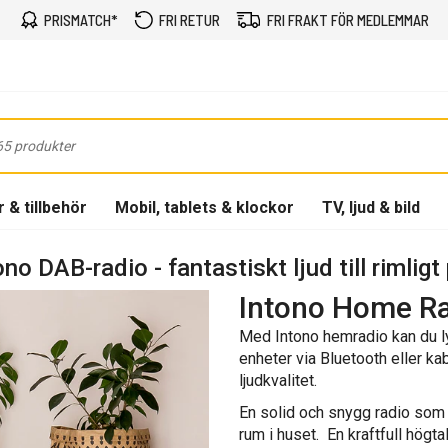
PRISMATCH*
FRI RETUR
FRI FRAKT FÖR MEDLEMMAR
 & tillbehör
Mobil, tablets & klockor
TV, ljud & bild
ono DAB-radio - fantastiskt ljud till rimligt 
Intono Home R
Med Intono hemradio kan du ly
enheter via Bluetooth eller ka
ljudkvalitet.
En solid och snygg radio som 
rum i huset. En kraftfull hög