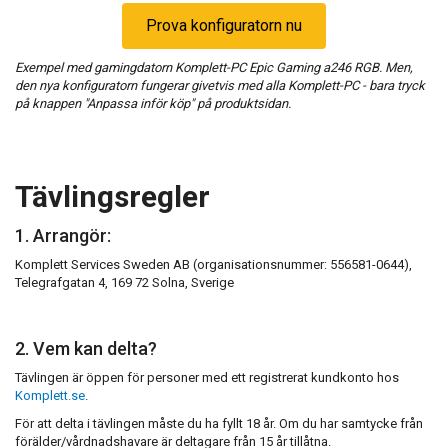
Prova konfiguratorn nu
Exempel med gamingdatorn Komplett-PC Epic Gaming a246 RGB. Men,
den nya konfiguratorn fungerar givetvis med alla Komplett-PC - bara tryck
på knappen "Anpassa inför köp" på produktsidan.
Tävlingsregler
1. Arrangör:
Komplett Services Sweden AB (organisationsnummer: 556581-0644),
Telegrafgatan 4, 169 72 Solna, Sverige
2. Vem kan delta?
Tävlingen är öppen för personer med ett registrerat kundkonto hos
Komplett.se
.
För att delta i tävlingen måste du ha fyllt 18 år. Om du har samtycke från
förälder/vårdnadshavare är deltagare från 15 år tillåtna.