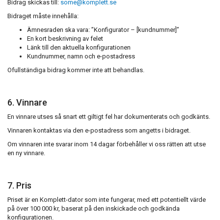
Bidrag skickas till:
some@komplett.se
Bidraget måste innehålla:
Ämnesraden ska vara: ”Konfigurator – [kundnummer]”
En kort beskrivning av felet
Länk till den aktuella konfigurationen
Kundnummer, namn och e-postadress
Ofullständiga bidrag kommer inte att behandlas.
6. Vinnare
En vinnare utses så snart ett giltigt fel har dokumenterats och godkänts.
Vinnaren kontaktas via den e-postadress som angetts i bidraget.
Om vinnaren inte svarar inom 14 dagar förbehåller vi oss rätten att utse
en ny vinnare.
7. Pris
Priset är en Komplett-dator som inte fungerar, med ett potentiellt värde
på över 100 000 kr, baserat på den inskickade och godkända
konfigurationen.