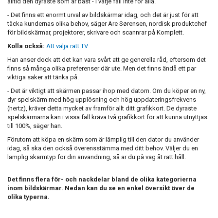
alltid den dyraste som är bäst - i varje fall inte för alla.
- Det finns ett enormt urval av bildskärmar idag, och det är just för att
täcka kundernas olika behov, säger Are Sørensen, nordisk produktchef
för bildskärmar, projektorer, skrivare och scannrar på Komplett.
Kolla också:
Att välja rätt TV
Han anser dock att det kan vara svårt att ge generella råd, eftersom det
finns så många olika preferenser där ute. Men det finns ändå ett par
viktiga saker att tänka på.
- Det är viktigt att skärmen passar ihop med datorn. Om du köper en ny,
dyr spelskärm med hög upplösning och hög uppdateringsfrekvens
(hertz), kräver detta mycket av framför allt ditt grafikkort. De dyraste
spelskärmarna kan i vissa fall kräva två grafikkort för att kunna utnyttjas
till 100%, säger han.
Förutom att köpa en skärm som är lämplig till den dator du använder
idag, så ska den också överensstämma med ditt behov. Väljer du en
lämplig skärmtyp för din användning, så är du på väg åt rätt håll.
Det finns flera för- och nackdelar bland de olika kategorierna
inom bildskärmar. Nedan kan du se en enkel översikt över de
olika typerna.