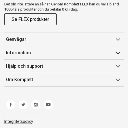
Det blir inte lättare än så här. Genom Komplett FLEX kan du välja bland
1000-tals produkter och du betalar 0 kr i dag.
Se FLEX produkter
Genvägar
Konto
Information
Orderhistorik
Försäljningsvillkor
Hjälp och support
Presentkort
Medlemsvillkor for Komplett Club
Kontakta oss
Komplett Club
Om Komplett
Lediga tjänster
Kundservice
Om oss
Märke/producent
Ångerrätt
Miljöarbete
Produkthjälp och retur
Whistleblowing
Felsökning och guider
Norwegian Transparency Act
Integritetspolicy
Frakt och leverans