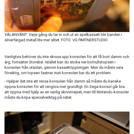
VÄLANVÄNT: Varje gång du tar in och ut en spelkassett blir banden i
silverfärgad metall lite mer slitet. FOTO: VG PARTNERSTUDIO
Vanligtvis behöver du inte skruva upp konsolen för att få bort damm och
ärg, fortsätter Storebø. Istället kan du sticka ner bomullstopsen i
konsolen från utsidan, genom kassettöppningen. Men du måste vara
försiktig, om topsen fastnar inuti konsolen har du ett problem.
- Hjälper det inte att rensa konsolen från damm så måste du kanske
öppna konsolen för att rengöra mer grundligt. En Sega-konsol går bra
att öppna med hjälp av en vanlig skruvmejsel, men till Nintendo-konsoler
måste du köpa specialverktyg på nätet.