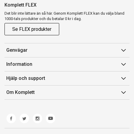
Komplett FLEX
Det blir inte lättare än så här. Genom Komplett FLEX kan du välja bland
1000-tals produkter och du betalar 0 kr i dag.
Se FLEX produkter
Genvägar
Konto
Information
Orderhistorik
Försäljningsvillkor
Hjälp och support
Presentkort
Medlemsvillkor for Komplett Club
Kontakta oss
Komplett Club
Om Komplett
Lediga tjänster
Kundservice
Om oss
Märke/producent
Ångerrätt
Miljöarbete
Produkthjälp och retur
Whistleblowing
Felsökning och guider
Norwegian Transparency Act