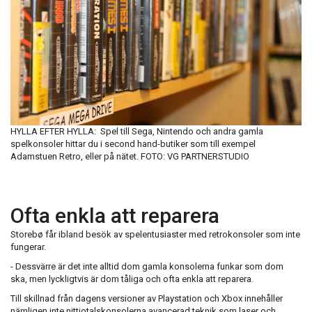
HYLLA EFTER HYLLA: Spel till Sega, Nintendo och andra gamla
spelkonsoler hittar du i second hand-butiker som till exempel
Adamstuen Retro, eller på nätet. FOTO: VG PARTNERSTUDIO
Ofta enkla att reparera
Storebø får ibland besök av spelentusiaster med retrokonsoler som inte
fungerar.
- Dessvärre är det inte alltid dom gamla konsolerna funkar som dom
ska, men lyckligtvis är dom tåliga och ofta enkla att reparera.
Till skillnad från dagens versioner av Playstation och Xbox innehåller
nämligen inte nittiotalskonsolerna avancerad teknik som laser och