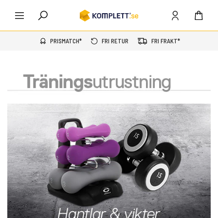
PRISMATCH*
FRI RETUR
FRI FRAKT*