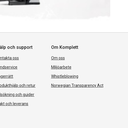
älp och support
Om Komplett
ntakta oss
Om oss
ndservice
Miljöarbete
gerrätt
Whistleblowing
odukthjälp och retur
Norwegian Transparency Act
lsökning och guider
akt och leverans