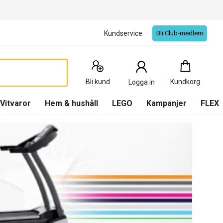
Kundservice
Bli Club-medlem
Kundkorg
:
0
Produkter
Bli kund
Kundkorg
Logga in
(
Kundkorg
)
Vitvaror
Hem & hushåll
LEGO
Kampanjer
FLEX