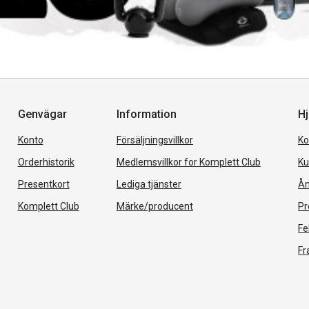
Genvägar
Information
Hj
Konto
Försäljningsvillkor
Ko
Orderhistorik
Medlemsvillkor for Komplett Club
Ku
Presentkort
Lediga tjänster
Ån
Komplett Club
Märke/producent
Pr
Fe
Fr