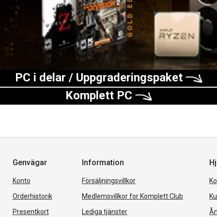
PC i delar / Uppgraderingspaket
Komplett PC
Genvägar
Information
Hj
Konto
Försäljningsvillkor
Ko
Orderhistorik
Medlemsvillkor for Komplett Club
Ku
Presentkort
Lediga tjänster
Ån