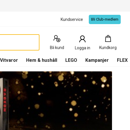
Kundservice
Bli Club-medlem
Kundkorg
:
0
Produkter
Bli kund
Kundkorg
Logga in
(
Kundkorg
)
Vitvaror
Hem & hushåll
LEGO
Kampanjer
FLEX