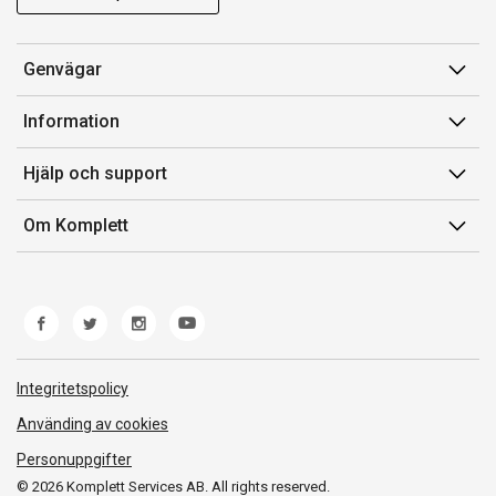
Genvägar
Konto
Information
Orderhistorik
Försäljningsvillkor
Hjälp och support
Presentkort
Medlemsvillkor for Komplett Club
Kontakta oss
Komplett Club
Om Komplett
Lediga tjänster
Kundservice
Om oss
Märke/producent
Ångerrätt
Miljöarbete
Produkthjälp och retur
Whistleblowing
Felsökning och guider
Norwegian Transparency Act
Integritetspolicy
Frakt och leverans
Använding av cookies
Personuppgifter
© 2026 Komplett Services AB. All rights reserved.