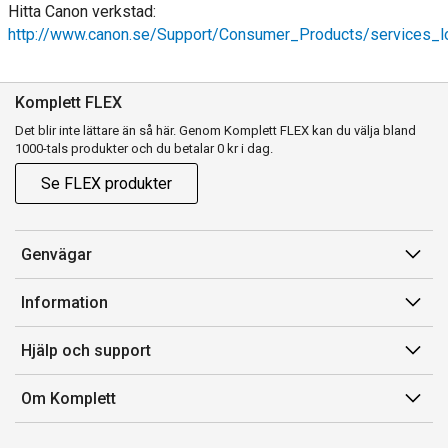
Hitta Canon verkstad:
http://www.canon.se/Support/Consumer_Products/services_lo
Komplett FLEX
Det blir inte lättare än så här. Genom Komplett FLEX kan du välja bland
1000-tals produkter och du betalar 0 kr i dag.
Se FLEX produkter
Genvägar
Konto
Information
Orderhistorik
Försäljningsvillkor
Hjälp och support
Presentkort
Medlemsvillkor for Komplett Club
Komplett Club
Kontakta oss
Om Komplett
Lediga tjänster
Kundservice
Märke/producent
Om oss