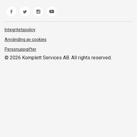
Ångerrätt
Miljöarbete
Produkthjälp och retur
Whistleblowing
Felsökning och guider
Norwegian Transparency Act
Integritetspolicy
Frakt och leverans
Använding av cookies
Personuppgifter
© 2026 Komplett Services AB. All rights reserved.