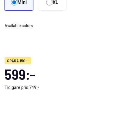
Mini
XL
Available colors
SPARA 150:-
599:-
Tidigare pris
749:-