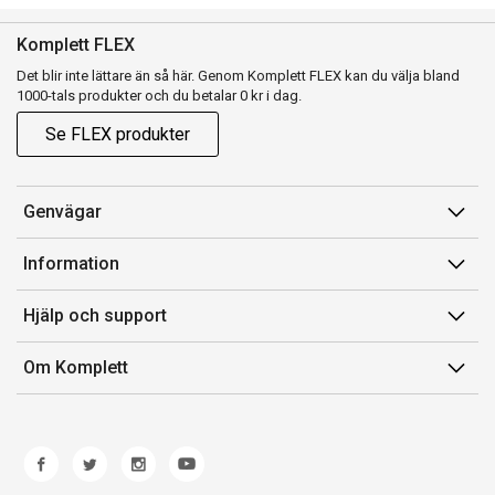
Komplett FLEX
Det blir inte lättare än så här. Genom Komplett FLEX kan du välja bland
1000-tals produkter och du betalar 0 kr i dag.
Se FLEX produkter
Genvägar
Konto
Information
Orderhistorik
Försäljningsvillkor
Hjälp och support
Presentkort
Medlemsvillkor for Komplett Club
Kontakta oss
Komplett Club
Om Komplett
Lediga tjänster
Kundservice
Om oss
Märke/producent
Ångerrätt
Miljöarbete
Produkthjälp och retur
Whistleblowing