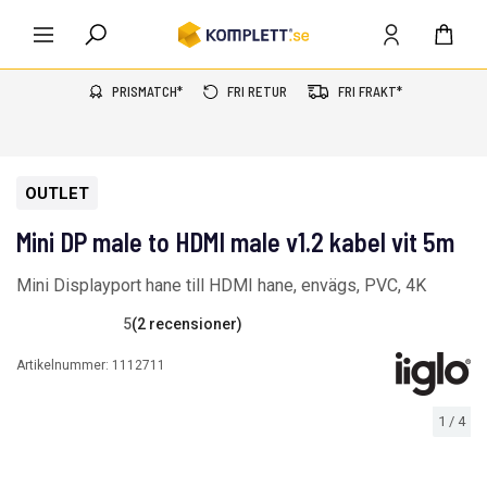
PRISMATCH*
FRI RETUR
FRI FRAKT*
OUTLET
Mini DP male to HDMI male v1.2 kabel vit 5m
Mini Displayport hane till HDMI hane, envägs, PVC, 4K
5
(2 recensioner)
Artikelnummer:
1112711
1
/
4