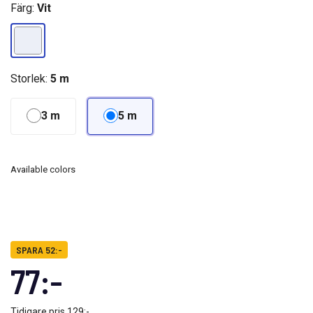
Färg:
Vit
Storlek:
5 m
3 m
5 m
Available colors
SPARA 52:-
77:-
Tidigare pris
129:-