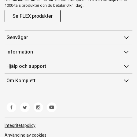
1000-tals produkter och du betalar 0 kr i dag.
Se FLEX produkter
Genvägar
Konto
Information
Orderhistorik
Försäljningsvillkor
Hjälp och support
Presentkort
Medlemsvillkor for Komplett Club
Kontakta oss
Komplett Club
Om Komplett
Lediga tjänster
Kundservice
Om oss
Märke/producent
Ångerrätt
Miljöarbete
Produkthjälp och retur
Whistleblowing
Felsökning och guider
Norwegian Transparency Act
Integritetspolicy
Frakt och leverans
Använding av cookies