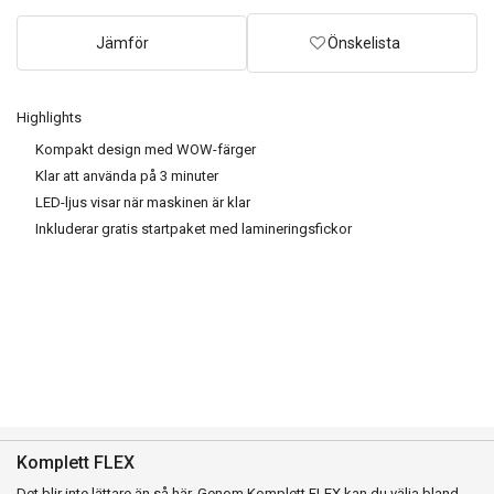
Jämför
Önskelista
Highlights
Kompakt design med WOW-färger
Klar att använda på 3 minuter
LED-ljus visar när maskinen är klar
Inkluderar gratis startpaket med lamineringsfickor
Komplett FLEX
Det blir inte lättare än så här. Genom Komplett FLEX kan du välja bland