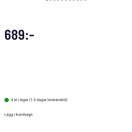
689:-
4 st i lager (1-3 dagar leveranstid)
Lägg i kundvagn