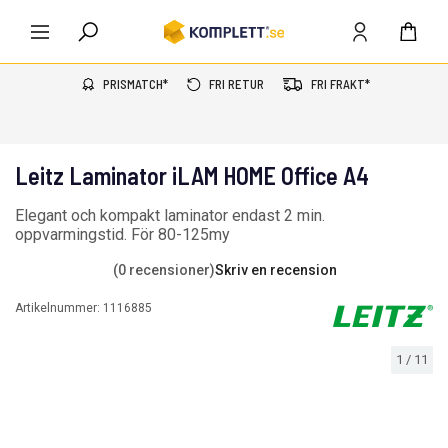
PRISMATCH*
FRI RETUR
FRI FRAKT*
Leitz Laminator iLAM HOME Office A4
Elegant och kompakt laminator endast 2 min.
oppvarmingstid. För 80-125my
(0 recensioner)
Skriv en recension
Artikelnummer:
1116885
1
/
11