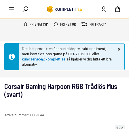
PRISMATCH*
FRI RETUR
FRI FRAKT*
Den här produkten finns inte längre i vårt sortiment,
men kontakta oss gärna på 031-710 20 00 eller
kundservice@komplett.se
så hjälper vi dig hitta ett bra
alternativ.
Corsair Gaming Harpoon RGB Trådlös Mus
(svart)
Artikelnummer:
1119144
1
/
9