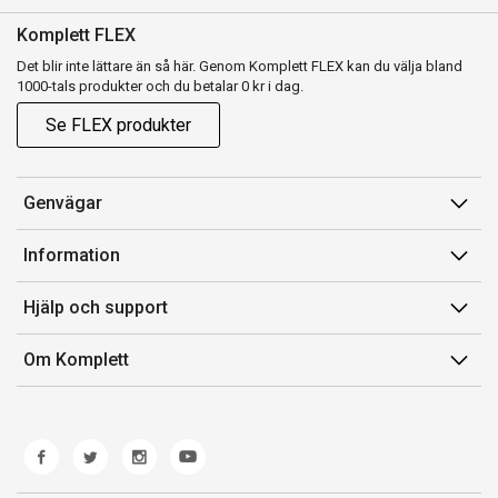
Komplett FLEX
Det blir inte lättare än så här. Genom Komplett FLEX kan du välja bland
1000-tals produkter och du betalar 0 kr i dag.
Se FLEX produkter
Genvägar
Konto
Information
Orderhistorik
Försäljningsvillkor
Hjälp och support
Presentkort
Medlemsvillkor for Komplett Club
Kontakta oss
Komplett Club
Om Komplett
Lediga tjänster
Kundservice
Om oss
Märke/producent
Ångerrätt
Miljöarbete
Produkthjälp och retur
Whistleblowing
Felsökning och guider