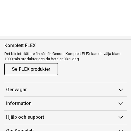
Komplett FLEX
Det blir inte lättare än så här. Genom Komplett FLEX kan du välja bland
1000-tals produkter och du betalar 0 kr i dag.
Se FLEX produkter
Genvägar
Konto
Information
Orderhistorik
Försäljningsvillkor
Hjälp och support
Presentkort
Medlemsvillkor for Komplett Club
Kontakta oss
Komplett Club
Om Komplett