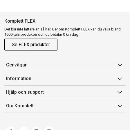
Komplett FLEX
Det blir inte lättare än så här. Genom Komplett FLEX kan du välja bland
1000-tals produkter och du betalar 0 kr i dag.
Se FLEX produkter
Genvägar
Konto
Information
Orderhistorik
Försäljningsvillkor
Hjälp och support
Presentkort
Medlemsvillkor for Komplett Club
Kontakta oss
Komplett Club
Om Komplett
Lediga tjänster
Kundservice
Om oss
Märke/producent
Ångerrätt
Miljöarbete