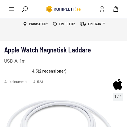
PRISMATCH*
FRI RETUR
FRI FRAKT*
Apple Watch Magnetisk Laddare
USB-A, 1m
4.5
(2 recensioner)
Artikelnummer:
1141523
1
/
4