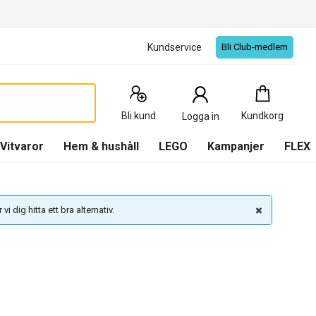
Kundservice
Bli Club-medlem
Kundkorg
:
0
Produkter
Bli kund
Kundkorg
Logga in
(
Kundkorg
)
Vitvaror
Hem & hushåll
LEGO
Kampanjer
FLEX
vi dig hitta ett bra alternativ.