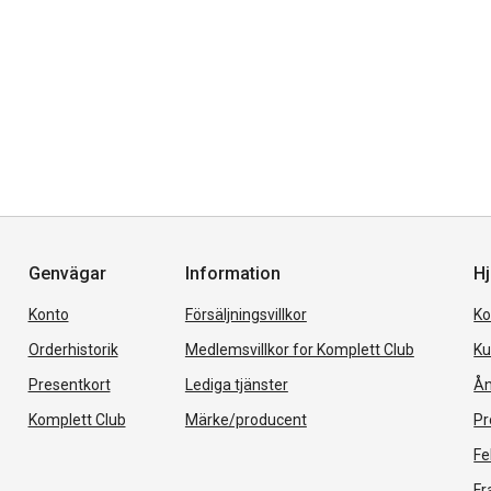
Genvägar
Information
Hj
Konto
Försäljningsvillkor
Ko
Orderhistorik
Medlemsvillkor for Komplett Club
Ku
Presentkort
Lediga tjänster
Ån
Komplett Club
Märke/producent
Pr
Fe
Fr