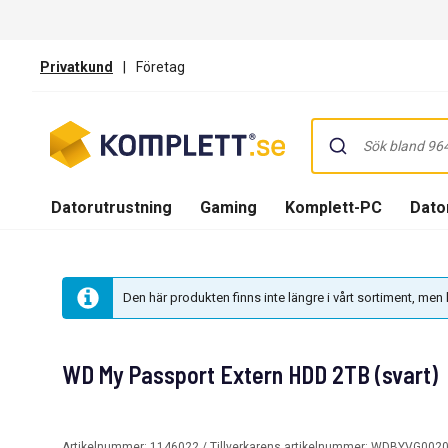
Privatkund
|
Företag
Datorutrustning
Gaming
Komplett-PC
Dator
Den här produkten finns inte längre i vårt sortiment, me
WD My Passport Extern HDD 2TB (svart)
Artikelnummer:
1146022
/ Tillverkarens artikelnummer:
WDBYVG0020