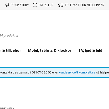
PRISMATCH*
FRI RETUR
FRI FRAKT FÖR MEDLEMMAR
 & tillbehör
Mobil, tablets & klockor
TV, ljud & bild
n kontakta oss gärna på 031-710 20 00 eller
kundservice@komplett.se
så hjälper 
BBK-WESN