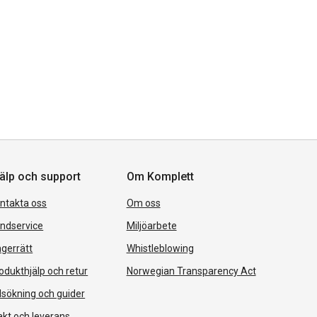
älp och support
Om Komplett
ntakta oss
Om oss
ndservice
Miljöarbete
gerrätt
Whistleblowing
odukthjälp och retur
Norwegian Transparency Act
lsökning och guider
akt och leverans