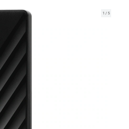
1
/
5