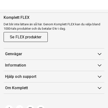
Komplett FLEX
Det blir inte lättare än så här. Genom Komplett FLEX kan du välja bland
1000-tals produkter och du betalar 0 kr i dag.
Se FLEX produkter
Genvägar
Konto
Information
Orderhistorik
Försäljningsvillkor
Hjälp och support
Presentkort
Medlemsvillkor for Komplett Club
Kontakta oss
Komplett Club
Om Komplett
Lediga tjänster
Kundservice
Om oss
Märke/producent
Ångerrätt
Miljöarbete