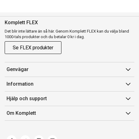
Komplett FLEX
Det blir inte lättare än så här. Genom Komplett FLEX kan du välja bland
1000-tals produkter och du betalar 0 kr i dag.
Se FLEX produkter
Genvägar
Konto
Information
Orderhistorik
Försäljningsvillkor
Hjälp och support
Presentkort
Medlemsvillkor for Komplett Club
Kontakta oss
Komplett Club
Om Komplett
Lediga tjänster
Kundservice
Om oss
Märke/producent
Ångerrätt
Miljöarbete