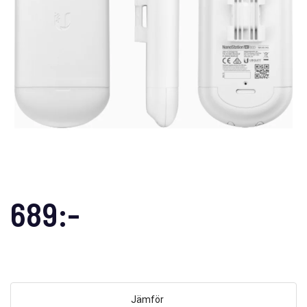
689:-
Jämför