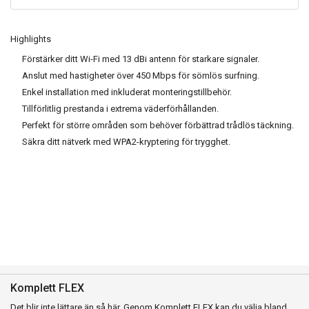
Highlights
Förstärker ditt Wi-Fi med 13 dBi antenn för starkare signaler.
Anslut med hastigheter över 450 Mbps för sömlös surfning.
Enkel installation med inkluderat monteringstillbehör.
Tillförlitlig prestanda i extrema väderförhållanden.
Perfekt för större områden som behöver förbättrad trådlös täckning.
Säkra ditt nätverk med WPA2-kryptering för trygghet.
Komplett FLEX
Det blir inte lättare än så här. Genom Komplett FLEX kan du välja bland