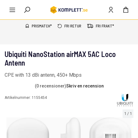
PRISMATCH*
FRI RETUR
FRI FRAKT*
Ubiquiti NanoStation airMAX 5AC Loco
Antenn
CPE with 13 dBi antenn, 450+ Mbps
(0 recensioner)
Skriv en recension
Artikelnummer:
1155454
1
/
1